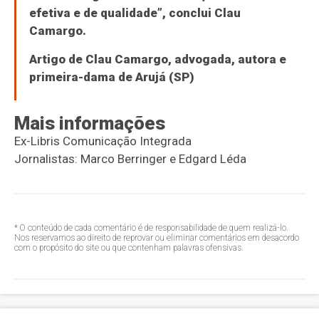
efetiva e de qualidade”, conclui Clau
Camargo.
Artigo de Clau Camargo, advogada, autora e
primeira-dama de Arujá (SP)
Mais informações
Ex-Libris Comunicação Integrada
Jornalistas: Marco Berringer e Edgard Léda
* O conteúdo de cada comentário é de responsabilidade de quem realizá-lo.
Nos reservamos ao direito de reprovar ou eliminar comentários em desacordo
com o propósito do site ou que contenham palavras ofensivas.