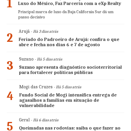
1
Luxo do México, Faz Parceria com a eXp Realty
Principal marca de luxo da Baja California Sur dá um
passo decisivo
Arujá
- Há 3 dias atrás
2
Feriado do Padroeiro de Arujá: confira o que
abre e fecha nos dias 6 e 7 de agosto
Suzano
- Há 5 dias atrás
3
Suzano apresenta diagnóstico socioterritorial
para fortalecer políticas públicas
Mogi das Cruzes
- Há 5 dias atrás
4
Fundo Social de Mogi intensifica entrega de
agasalhos a famílias em situação de
vulnerabilidade
Geral
- Há 6 dias atrás
5
Queimadas nas rodovias: saiba o que fazer ao