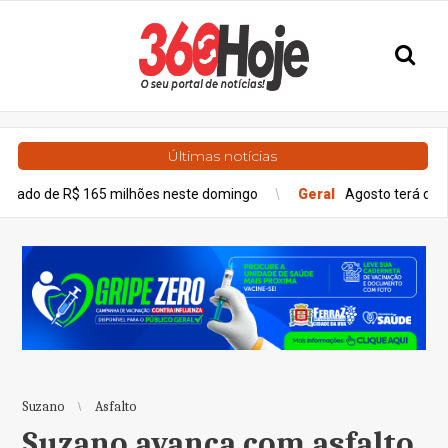
Últimas notícias
65 milhões neste domingo
Geral
Agosto terá dois eclipses; sai
Suzano
Asfalto
Suzano avança com asfalto