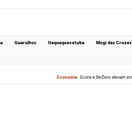
ma
Guarulhos
Itaquaquecetuba
Mogi das Cruzes
Economia
Ecora e BeZero elevam integridade no