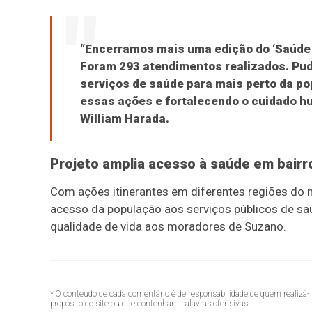
“Encerramos mais uma edição do ‘Saúde I
Foram 293 atendimentos realizados. Pu
serviços de saúde para mais perto da po
essas ações e fortalecendo o cuidado h
William Harada.
Projeto amplia acesso à saúde em bair
Com ações itinerantes em diferentes regiões do m
acesso da população aos serviços públicos de s
qualidade de vida aos moradores de Suzano.
* O conteúdo de cada comentário é de responsabilidade de quem realizá-
propósito do site ou que contenham palavras ofensivas.