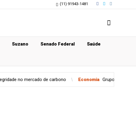
(11) 91943-1481
Suzano
Senado Federal
Saúde
 mercado de carbono
Economia
Grupo Cyrela é reconhecido