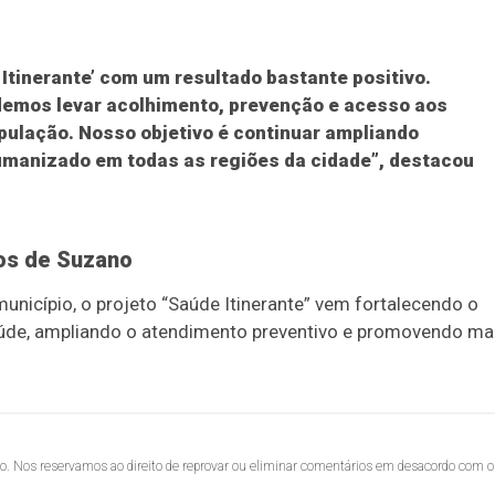
tinerante’ com um resultado bastante positivo.
demos levar acolhimento, prevenção e acesso aos
pulação. Nosso objetivo é continuar ampliando
umanizado em todas as regiões da cidade”, destacou
ros de Suzano
unicípio, o projeto “Saúde Itinerante” vem fortalecendo o
aúde, ampliando o atendimento preventivo e promovendo ma
lo. Nos reservamos ao direito de reprovar ou eliminar comentários em desacordo com o