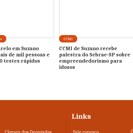
lo
CCMI
relo em Suzano
CCMI de Suzano recebe
ais de mil pessoas e
palestra do Sebrae-SP sobre
00 testes rápidos
empreendedorismo para
idosos
Links
Câmara dos Deputados
Fale conosco
Ú