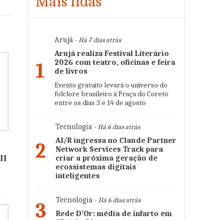
Mais lidas
Arujá
- Há 7 dias atrás
Arujá realiza Festival Literário
2026 com teatro, oficinas e feira
1
de livros
Evento gratuito levará o universo do
folclore brasileiro à Praça do Coreto
entre os dias 3 e 14 de agosto
Tecnologia
- Há 6 dias atrás
AI/R ingressa no Claude Partner
2
Network Services Track para
II
criar a próxima geração de
ecossistemas digitais
inteligentes
Tecnologia
- Há 6 dias atrás
3
Rede D’Or: média de infarto em