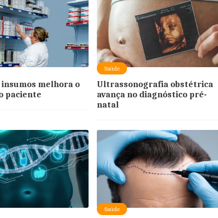
Saúde
 insumos melhora o
Ultrassonografia obstétrica
o paciente
avança no diagnóstico pré-
natal
Saúde