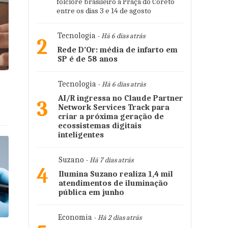
folclore brasileiro à Praça do Coreto
entre os dias 3 e 14 de agosto
Tecnologia
- Há 6 dias atrás
2
Rede D’Or: média de infarto em
SP é de 58 anos
Tecnologia
- Há 6 dias atrás
AI/R ingressa no Claude Partner
3
Network Services Track para
criar a próxima geração de
ecossistemas digitais
inteligentes
Suzano
- Há 7 dias atrás
4
Ilumina Suzano realiza 1,4 mil
atendimentos de iluminação
pública em junho
Economia
- Há 2 dias atrás