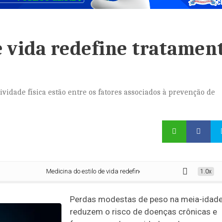
e vida redefine tratamen
vidade física estão entre os fatores associados à prevenção de
Medicina do estilo de vida redefine tratamento do peso
1.0x
Perdas modestas de peso na meia-idad
reduzem o risco de doenças crônicas e