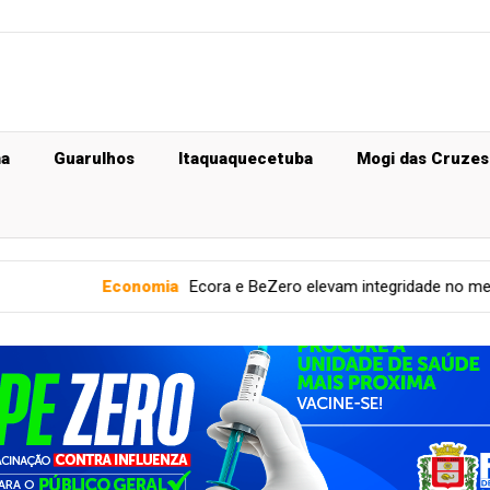
ma
Guarulhos
Itaquaquecetuba
Mogi das Cruzes
omia
Ecora e BeZero elevam integridade no mercado de carbono