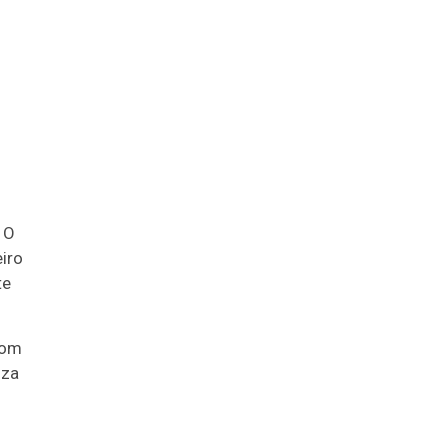
 O
iro
te
com
iza