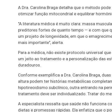
A Dra. Carolina Braga detalha que o método pode r
otimizar função mitocondrial e equilibrar hormôni
"A literatura médica é muito clara: massa muscul
preditores fortes de quanto tempo — e com que qua
um projeto de longevidade, em que o emagrecime
mais importante", alerta.
Para a médica, não existe protocolo universal qu
um jeito ao tratamento e a personalização das es
duradouros.
Conforme exemplifica a Dra. Carolina Braga, d
altura podem ter histórias metabólicas completam
hipotireoidismo subclínico, outra entrando na pe
tratamento deve ser individualizado. Tratar do me
A especialista ressalta que saúde não funciona c
dietas e promessas rápidas. Ela enfatiza que o po