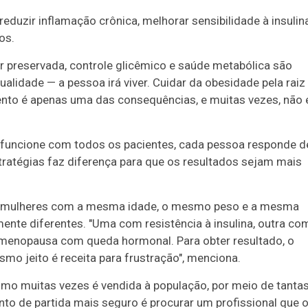
eduzir inflamação crônica, melhorar sensibilidade à insulina
os.
ar preservada, controle glicêmico e saúde metabólica são
lidade — a pessoa irá viver. Cuidar da obesidade pela raiz
nto é apenas uma das consequências, e muitas vezes, não 
e funcione com todos os pacientes, cada pessoa responde d
tratégias faz diferença para que os resultados sejam mais
uas mulheres com a mesma idade, o mesmo peso e a mesma
ente diferentes. "Uma com resistência à insulina, outra co
rimenopausa com queda hormonal. Para obter resultado, o
smo jeito é receita para frustração", menciona.
omo muitas vezes é vendida à população, por meio de tanta
nto de partida mais seguro é procurar um profissional que 