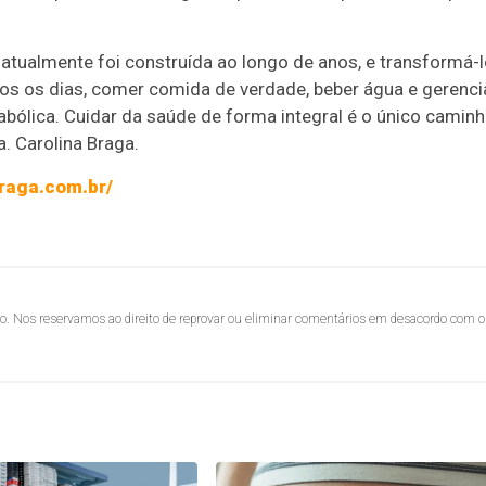
atualmente foi construída ao longo de anos, e transformá-
os os dias, comer comida de verdade, beber água e gerenci
bólica. Cuidar da saúde de forma integral é o único camin
a. Carolina Braga.
raga.com.br/
lo. Nos reservamos ao direito de reprovar ou eliminar comentários em desacordo com o