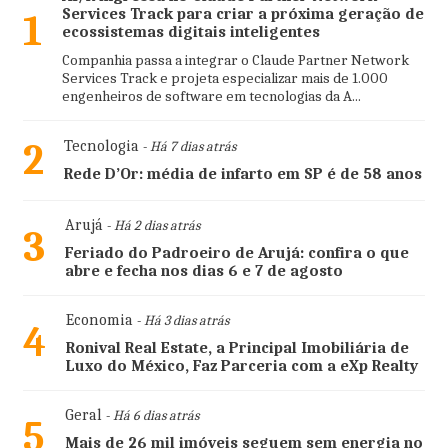
Services Track para criar a próxima geração de
1
ecossistemas digitais inteligentes
Companhia passa a integrar o Claude Partner Network
Services Track e projeta especializar mais de 1.000
engenheiros de software em tecnologias da A...
2
Tecnologia
- Há 7 dias atrás
Rede D’Or: média de infarto em SP é de 58 anos
Arujá
- Há 2 dias atrás
3
Feriado do Padroeiro de Arujá: confira o que
abre e fecha nos dias 6 e 7 de agosto
Economia
- Há 3 dias atrás
4
Ronival Real Estate, a Principal Imobiliária de
Luxo do México, Faz Parceria com a eXp Realty
Geral
- Há 6 dias atrás
5
Mais de 26 mil imóveis seguem sem energia no