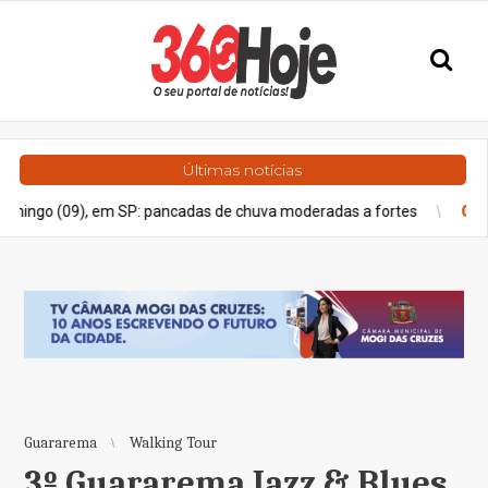
Últimas notícias
 em SP: pancadas de chuva moderadas a fortes
Geral
Estado de
Guararema
Walking Tour
3º Guararema Jazz & Blues