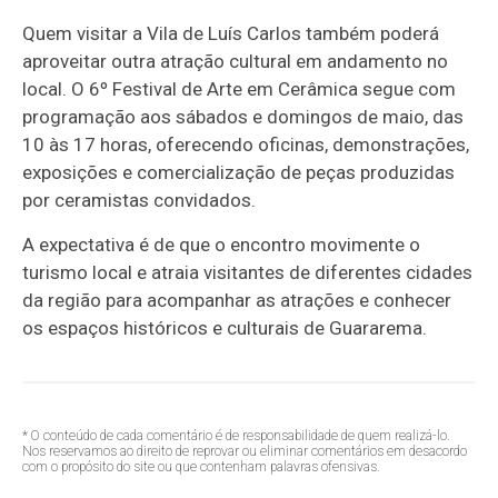
Quem visitar a Vila de Luís Carlos também poderá
aproveitar outra atração cultural em andamento no
local. O 6º Festival de Arte em Cerâmica segue com
programação aos sábados e domingos de maio, das
10 às 17 horas, oferecendo oficinas, demonstrações,
exposições e comercialização de peças produzidas
por ceramistas convidados.
A expectativa é de que o encontro movimente o
turismo local e atraia visitantes de diferentes cidades
da região para acompanhar as atrações e conhecer
os espaços históricos e culturais de Guararema.
* O conteúdo de cada comentário é de responsabilidade de quem realizá-lo.
Nos reservamos ao direito de reprovar ou eliminar comentários em desacordo
com o propósito do site ou que contenham palavras ofensivas.