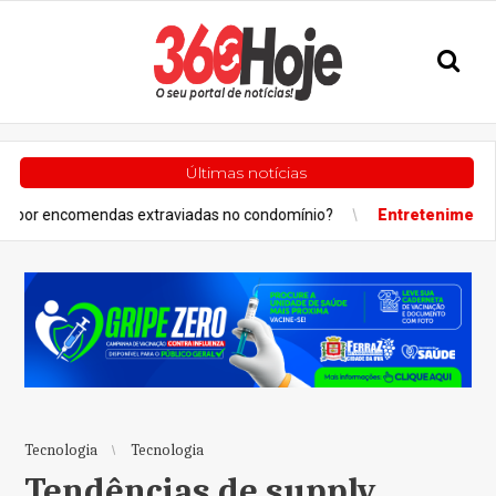
Últimas notícias
das extraviadas no condomínio?
Entretenimento
Projeto “So
Tecnologia
Tecnologia
Tendências de supply