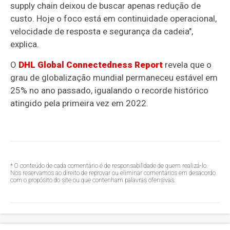
supply chain deixou de buscar apenas redução de
custo. Hoje o foco está em continuidade operacional,
velocidade de resposta e segurança da cadeia",
explica.
O
DHL Global Connectedness Report
revela que o
grau de globalização mundial permaneceu estável em
25% no ano passado, igualando o recorde histórico
atingido pela primeira vez em 2022.
* O conteúdo de cada comentário é de responsabilidade de quem realizá-lo.
Nos reservamos ao direito de reprovar ou eliminar comentários em desacordo
com o propósito do site ou que contenham palavras ofensivas.