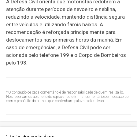
A Defesa Civil orienta que motoristas redobrem a
atenção durante períodos de nevoeiro e neblina,
reduzindo a velocidade, mantendo distância segura
entre veículos e utilizando faróis baixos. A
recomendação é reforçada principalmente para
deslocamentos nas primeiras horas da manhã. Em
caso de emergências, a Defesa Civil pode ser
acionada pelo telefone 199 e o Corpo de Bombeiros
pelo 193.
* O conteúdo de cada comentário é de responsabilidade de quem realizá-lo.
Nos reservamos ao direito de reprovar ou eliminar comentários em desacordo
com o propósito do site ou que contenham palavras ofensivas.