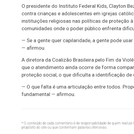
O presidente do Instituto Federal Kids, Clayton B
contra crianças e adolescentes em igrejas católi
instituições religiosas nas políticas de proteção 
comunidades onde o poder público enfrenta dific
— Se a gente quer capilaridade, a gente pode usar 
— afirmou.
A diretora da Coalizão Brasileira pelo Fim da Viol
que o atendimento ainda ocorre de forma compart
proteção social, o que dificulta a identificação de
— O que falta é uma articulação entre todos. Pr
fundamental — afirmou.
* O conteúdo de cada comentário é de responsabilidade de quem realizá-
propósito do site ou que contenham palavras ofensivas.