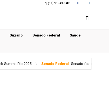
(11) 91943-1481
Suzano
Senado Federal
Saúde
25
Senado Federal
Senado faz semana de esforço concentra