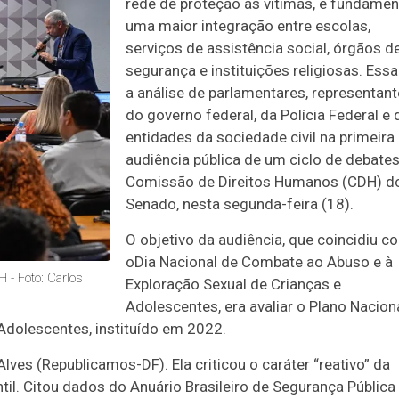
rede de proteção às vítimas, é fundamen
uma maior integração entre escolas,
serviços de assistência social, órgãos d
segurança e instituições religiosas. Essa
a análise de parlamentares, representan
do governo federal, da Polícia Federal e 
entidades da sociedade civil na primeira
audiência pública de um ciclo de debates
Comissão de Direitos Humanos (CDH) d
Senado, nesta segunda-feira (18).
O objetivo da audiência, que coincidiu c
o
Dia Nacional de Combate ao Abuso e à
 - Foto: Carlos
Exploração Sexual de Crianças e
Adolescentes
, era avaliar o Plano Nacion
Adolescentes, instituído em 2022.
lves (Republicamos-DF). Ela
criticou o caráter “reativo” da
ntil. Citou dados do Anuário Brasileiro de Segurança Pública