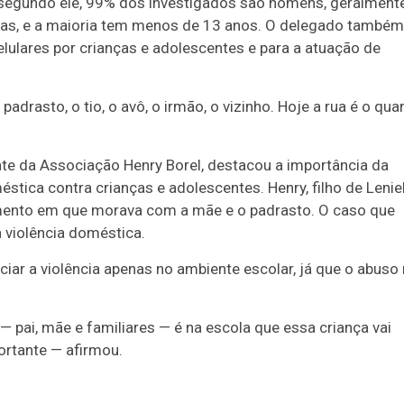
s: segundo ele, 99% dos investigados são homens, geralment
nas, e a maioria tem menos de 13 anos. O delegado também
elulares por crianças e adolescentes e para a atuação de
adrasto, o tio, o avô, o irmão, o vizinho. Hoje a rua é o qua
ente da Associação Henry Borel, destacou a importância da
stica contra crianças e adolescentes. Henry, filho de Leniel
mento em que morava com a mãe e o padrasto. O caso que
 violência doméstica.
ar a violência apenas no ambiente escolar, já que o abuso
 pai, mãe e familiares — é na escola que essa criança vai
ortante — afirmou.