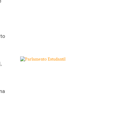
e
rto
,
 na