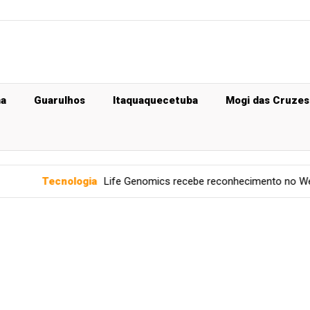
ma
Guarulhos
Itaquaquecetuba
Mogi das Cruzes
ogia
Life Genomics recebe reconhecimento no Web Summit Rio 20