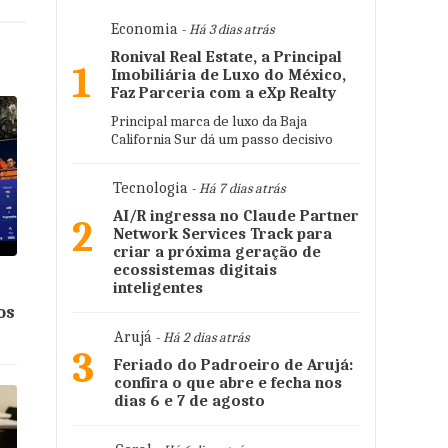
Economia
- Há 3 dias atrás
Ronival Real Estate, a Principal
1
Imobiliária de Luxo do México,
Faz Parceria com a eXp Realty
Principal marca de luxo da Baja
California Sur dá um passo decisivo
Tecnologia
- Há 7 dias atrás
AI/R ingressa no Claude Partner
2
Network Services Track para
criar a próxima geração de
ecossistemas digitais
inteligentes
os
Arujá
- Há 2 dias atrás
3
Feriado do Padroeiro de Arujá:
confira o que abre e fecha nos
dias 6 e 7 de agosto