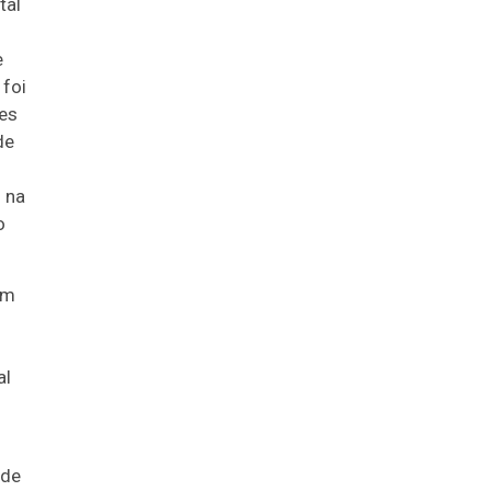
tal
e
 foi
tes
de
 na
o
om
al
 de