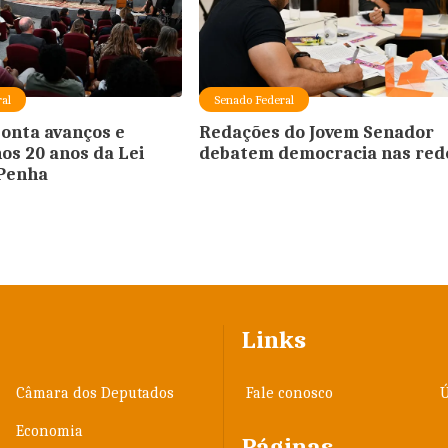
al
Senado Federal
onta avanços e
Redações do Jovem Senador
nos 20 anos da Lei
debatem democracia nas red
 Penha
Links
Câmara dos Deputados
Fale conosco
Ú
Economia
Páginas