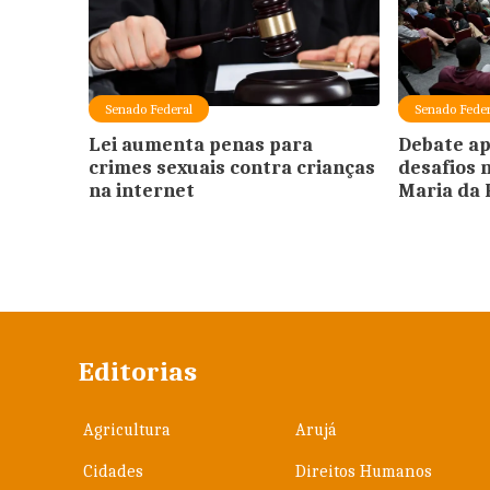
Senado Federal
Senado Feder
Lei aumenta penas para
Debate ap
crimes sexuais contra crianças
desafios 
na internet
Maria da
Editorias
Agricultura
Arujá
Cidades
Direitos Humanos