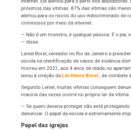
internet. Ele alertou para o perfil dos abusadore
próximos das vítimas. 87% das vítimas são meni
alertou para os riscos do uso indiscriminado de c
criminosos por meio da internet.
— Não é um monstro, é qualquer pessoa. É o pai, o p
— disse.
Leniel Borel, vereador no Rio de Janeiro e presid
escola na identificação de casos de violência domé
morreu em 2021, aos 4 anos de idade, no aparta
levou à criação da
Lei Henry Borel
, de combate à
Segundo Leniel, muitas vítimas conseguem denunci
maioria das vezes ocorre no próprio lar da vítima.
— Se quem deveria proteger não está protegendo —
denunciar. O papel da escola é extremamente imp
Papel das igrejas