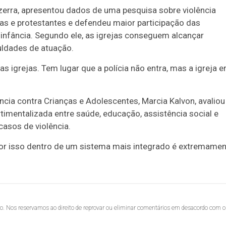
ezerra, apresentou dados de uma pesquisa sobre violência
cas e protestantes e defendeu maior participação das
à infância. Segundo ele, as igrejas conseguem alcançar
uldades de atuação.
as igrejas. Tem lugar que a polícia não entra, mas a igreja e
ência contra Crianças e Adolescentes, Marcia Kalvon, avaliou
imentalizada entre saúde, educação, assistência social e
 casos de violência.
opor isso dentro de um sistema mais integrado é extremame
lo. Nos reservamos ao direito de reprovar ou eliminar comentários em desacordo com o