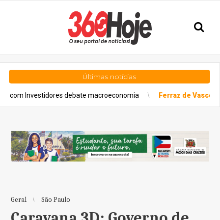
Últimas notícias
stidores debate macroeconomia
Ferraz de Vasconcelos
Ferraz
Geral
São Paulo
Caravana 3D: Governo de