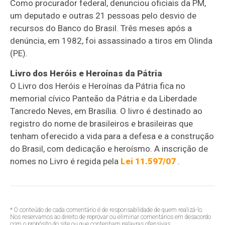
Como procurador federal, denunciou oficiais da PM,
um deputado e outras 21 pessoas pelo desvio de
recursos do Banco do Brasil. Três meses após a
denúncia, em 1982, foi assassinado a tiros em Olinda
(PE).
Livro dos Heróis e Heroínas da Pátria
O Livro dos Heróis e Heroínas da Pátria fica no
memorial cívico Panteão da Pátria e da Liberdade
Tancredo Neves, em Brasília. O livro é destinado ao
registro do nome de brasileiros e brasileiras que
tenham oferecido a vida para a defesa e a construção
do Brasil, com dedicação e heroísmo. A inscrição de
nomes no Livro é regida pela
Lei 11.597/07
.
* O conteúdo de cada comentário é de responsabilidade de quem realizá-lo.
Nos reservamos ao direito de reprovar ou eliminar comentários em desacordo
com o propósito do site ou que contenham palavras ofensivas.