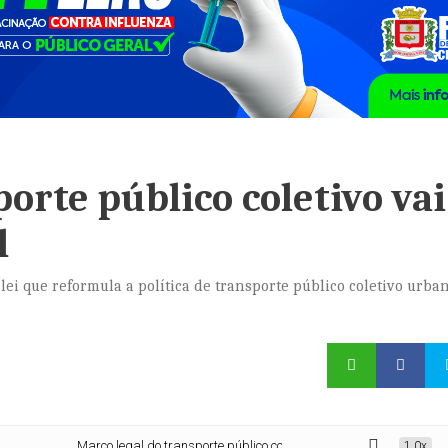
orte público coletivo vai
l
ei que reformula a política de transporte público coletivo urba
Marco legal do transporte público coletivo vai à sanção presidencial
1.0x