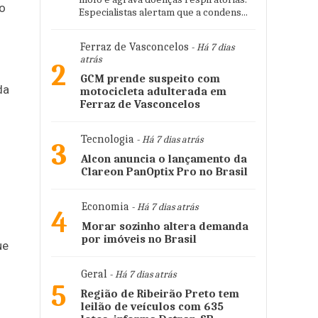
ro
Especialistas alertam que a condens...
Ferraz de Vasconcelos
- Há 7 dias
atrás
2
GCM prende suspeito com
da
motocicleta adulterada em
Ferraz de Vasconcelos
Tecnologia
- Há 7 dias atrás
3
Alcon anuncia o lançamento da
Clareon PanOptix Pro no Brasil
Economia
- Há 7 dias atrás
4
Morar sozinho altera demanda
por imóveis no Brasil
ue
Geral
- Há 7 dias atrás
5
Região de Ribeirão Preto tem
leilão de veículos com 635
o