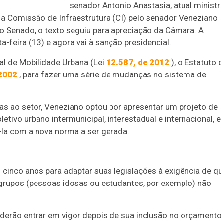
senador Antonio Anastasia, atual minist
 na Comissão de Infraestrutura (CI) pelo senador Veneziano
o Senado, o texto seguiu para apreciação da Câmara. A
-feira (13) e agora vai à sanção presidencial.
nal de Mobilidade Urbana (Lei
12.587, de 2012
), o Estatuto 
 2002
, para fazer uma série de mudanças no sistema de
das ao setor, Veneziano optou por apresentar um projeto de
etivo urbano intermunicipal, interestadual e internacional, e
la com a nova norma a ser gerada.
ão cinco anos para adaptar suas legislações à exigência de q
 grupos (pessoas idosas ou estudantes, por exemplo) não
derão entrar em vigor depois de sua inclusão no orçament