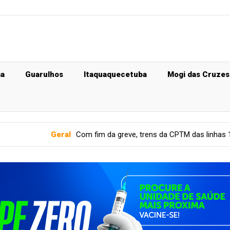
ma
Guarulhos
Itaquaquecetuba
Mogi das Cruzes
ral
Com fim da greve, trens da CPTM das linhas 11, 12 e 13 voltam 