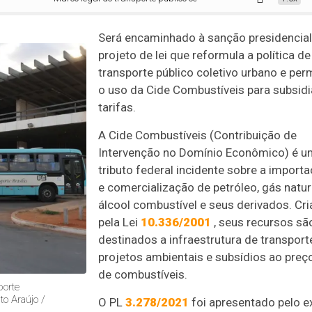
Será encaminhado à sanção presidencial
projeto de lei que reformula a política de
transporte público coletivo urbano e per
o uso da Cide Combustíveis para subsidi
tarifas.
A Cide Combustíveis (Contribuição de
Intervenção no Domínio Econômico) é u
tributo federal incidente sobre a import
e comercialização de petróleo, gás natur
álcool combustível e seus derivados. Cr
pela Lei
10.336/2001
, seus recursos sã
destinados a infraestrutura de transport
projetos ambientais e subsídios ao preç
de combustíveis.
porte
ato Araújo /
O PL
3.278/2021
foi apresentado pelo e