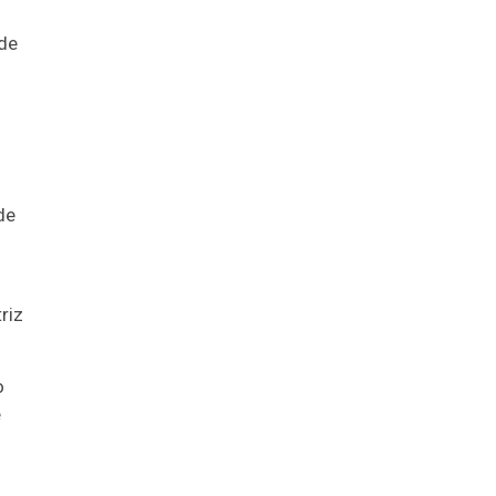
 de
de
riz
o
e