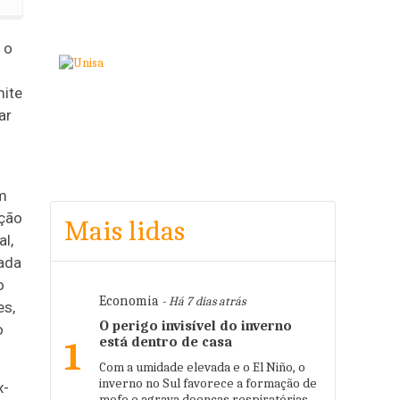
 o
mite
ar
m
ação
Mais lidas
al,
iada
o
Economia
- Há 7 dias atrás
es,
O perigo invisível do inverno
o
está dentro de casa
1
Com a umidade elevada e o El Niño, o
inverno no Sul favorece a formação de
x-
mofo e agrava doenças respiratórias.