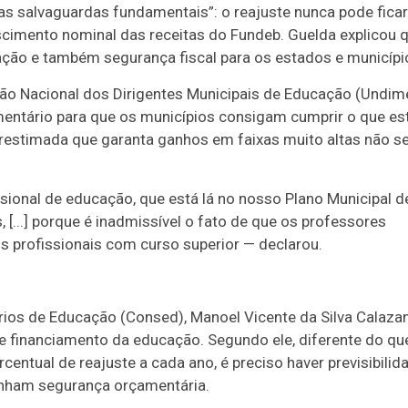
 salvaguardas fundamentais”: o reajuste nunca pode ficar
escimento nominal das receitas do Fundeb. Guelda explicou 
ação e também segurança fiscal para os estados e municípi
nião Nacional dos Dirigentes Municipais de Educação (Undime
mentário para que os municípios consigam cumprir o que es
perestimada que garanta ganhos em faixas muito altas não se
ssional de educação, que está lá no nosso Plano Municipal d
[...] porque é inadmissível o fato de que os professores
os profissionais com curso superior — declarou.
rios de Educação (Consed), Manoel Vicente da Silva Calazan
e financiamento da educação. Segundo ele, diferente do qu
entual de reajuste a cada ano, é preciso haver previsibilid
enham segurança orçamentária.