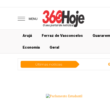
MENU
Arujá
Ferraz de Vasconcelos
Guarare
Economia
Geral
Últimas notícias
Geral
Previsão do t