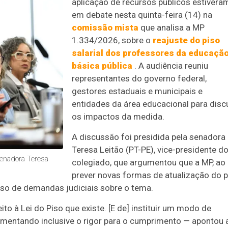
aplicação de recursos públicos estivera
em debate nesta quinta-feira (14) na
comissão mista
que analisa a MP
1.334/2026, sobre o
reajuste do piso
salarial dos professores da educaçã
básica pública
. A audiência reuniu
representantes do governo federal,
gestores estaduais e municipais e
entidades da área educacional para discu
os impactos da medida.
A discussão foi presidida pela senadora
Teresa Leitão (PT-PE), vice-presidente d
enadora Teresa
colegiado, que argumentou que a MP, ao
prever novas formas de atualização do p
so de demandas judiciais sobre o tema.
to à Lei do Piso que existe. [E de] instituir um modo de
aumentando inclusive o rigor para o cumprimento — apontou 