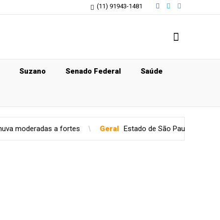
(11) 91943-1481
Suzano
Senado Federal
Saúde
rtes
Geral
Estado de São Paulo confirma caso de gripe aviári