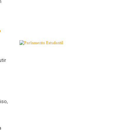
m
o
tir
o
iso,
a