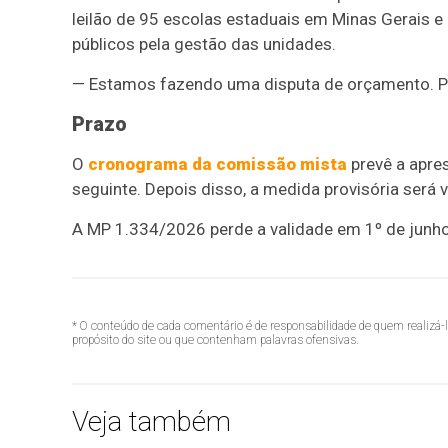
leilão de 95 escolas estaduais em Minas Gerais 
públicos pela gestão das unidades.
— Estamos fazendo uma disputa de orçamento. Pa
Prazo
O
cronograma da comissão mista
prevê a apre
seguinte. Depois disso, a medida provisória será
A MP 1.334/2026 perde a validade em 1º de junho
* O conteúdo de cada comentário é de responsabilidade de quem realizá-
propósito do site ou que contenham palavras ofensivas.
Veja também