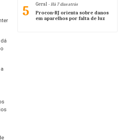
Geral
- Há 7 dias atrás
5
Procon-RJ orienta sobre danos
em aparelhos por falta de luz
nter
 dá
no
 a
os
ios
de