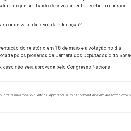
e afirmou que um fundo de investimento receberá recursos
ra onde vai o dinheiro da educação?
sentação do relatório em 18 de maio e a votação no dia
 votada pelos plenários da Câmara dos Deputados e do Sena
, caso não seja aprovada pelo Congresso Nacional.
lo. Nos reservamos ao direito de reprovar ou eliminar comentários em desacordo com o