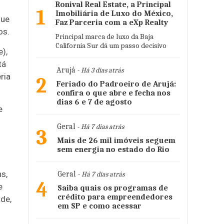
Ronival Real Estate, a Principal
1
Imobiliária de Luxo do México,
que
Faz Parceria com a eXp Realty
os.
Principal marca de luxo da Baja
California Sur dá um passo decisivo
),
tá
Arujá
- Há 3 dias atrás
ria
2
Feriado do Padroeiro de Arujá:
confira o que abre e fecha nos
dias 6 e 7 de agosto
e
Geral
- Há 7 dias atrás
3
Mais de 26 mil imóveis seguem
sem energia no estado do Rio
s,
Geral
- Há 7 dias atrás
4
e
Saiba quais os programas de
crédito para empreendedores
ade,
em SP e como acessar