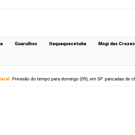
ma
Guarulhos
Itaquaquecetuba
Mogi das Cruzes
empo para domingo (09), em SP: pancadas de chuva moderadas a fo