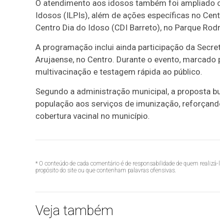
O atendimento aos idosos também foi ampliado c
Idosos (ILPIs), além de ações específicas no Cen
Centro Dia do Idoso (CDI Barreto), no Parque Rodr
A programação inclui ainda participação da Secret
Arujaense, no Centro. Durante o evento, marcado 
multivacinação e testagem rápida ao público.
Segundo a administração municipal, a proposta bu
população aos serviços de imunização, reforçand
cobertura vacinal no município.
* O conteúdo de cada comentário é de responsabilidade de quem realizá-
propósito do site ou que contenham palavras ofensivas.
Veja também