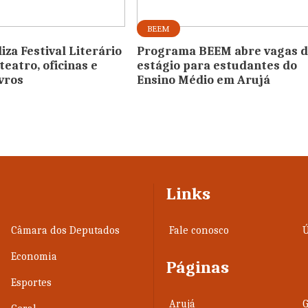
BEEM
iza Festival Literário
Programa BEEM abre vagas 
eatro, oficinas e
estágio para estudantes do
ivros
Ensino Médio em Arujá
Links
Câmara dos Deputados
Fale conosco
Ú
Economia
Páginas
Esportes
Arujá