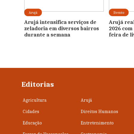
Arujá
Evento
Arujá intensifica serviços de
Arujá real
zeladoria em diversos bairros
2026 com t
durante a semana
feira de l
Editorias
Agricultura
Arujá
Cidades
Direitos Humanos
Educação
Entretenimento