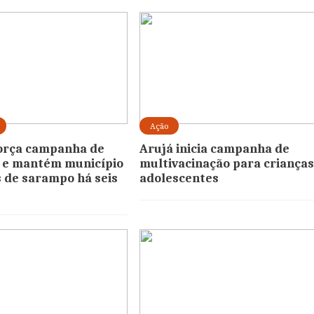
Ação
orça campanha de
Arujá inicia campanha de
 e mantém município
multivacinação para crianças
 de sarampo há seis
adolescentes