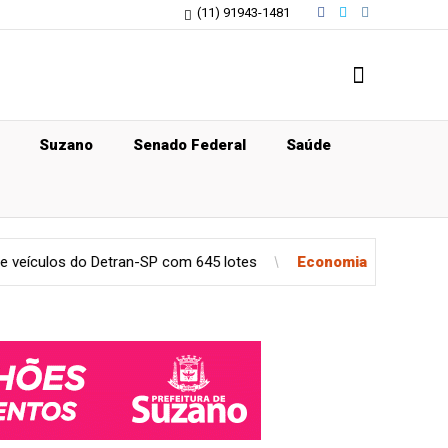
(11) 91943-1481
Suzano
Senado Federal
Saúde
s do Detran-SP com 645 lotes
Economia
Ecora e BeZero elev