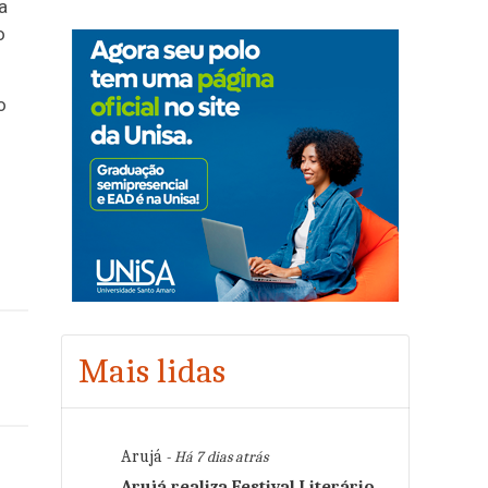
a
o
o
Mais lidas
Arujá
- Há 7 dias atrás
Arujá realiza Festival Literário