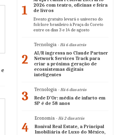
2026 com teatro, oficinas e feira
1
de livros
Evento gratuito levará o universo do
folclore brasileiro à Praça do Coreto
entre os dias 3 e 14 de agosto
Tecnologia
- Há 6 dias atrás
AI/R ingressa no Claude Partner
2
Network Services Track para
criar a próxima geração de
ecossistemas digitais
 e
inteligentes
Tecnologia
- Há 6 dias atrás
3
Rede D’Or: média de infarto em
SP é de 58 anos
Economia
- Há 2 dias atrás
4
Ronival Real Estate, a Principal
Imobiliária de Luxo do México,