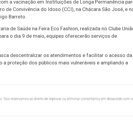
om a vacinação em Instituições de Longa Permanência par
tro de Convivência do Idoso (CCI), na Chácara São José, e n
igo Barreto.
aria de Saúde na Feira Eco Fashion, realizada no Clube Uniã
para o dia 9 de maio, equipes oferecerão serviços de
sca descentralizar os atendimentos e facilitar o acesso da
o a proteção dos públicos mais vulneráveis e ampliando a
lo. Nos reservamos ao direito de reprovar ou eliminar comentários em desacordo com o