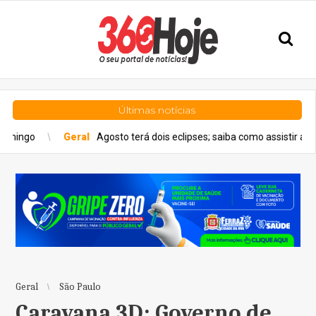
Últimas notícias
al
Agosto terá dois eclipses; saiba como assistir aos fenômenos
Geral
São Paulo
Caravana 3D: Governo de