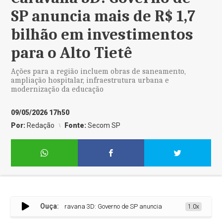
SP anuncia mais de R$ 1,7
bilhão em investimentos
para o Alto Tietê
Ações para a região incluem obras de saneamento,
ampliação hospitalar, infraestrutura urbana e
modernização da educação
09/05/2026 17h50
Por:
Redação
Fonte:
Secom SP
Ouça:
Caravana 3D: Governo de SP anuncia mais de R$ 1,7 bilhão em in
1.0x