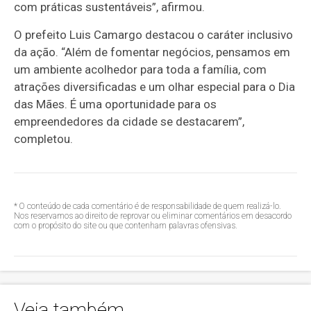
com práticas sustentáveis”, afirmou.
O prefeito Luis Camargo destacou o caráter inclusivo
da ação. “Além de fomentar negócios, pensamos em
um ambiente acolhedor para toda a família, com
atrações diversificadas e um olhar especial para o Dia
das Mães. É uma oportunidade para os
empreendedores da cidade se destacarem”,
completou.
* O conteúdo de cada comentário é de responsabilidade de quem realizá-lo.
Nos reservamos ao direito de reprovar ou eliminar comentários em desacordo
com o propósito do site ou que contenham palavras ofensivas.
Veja também