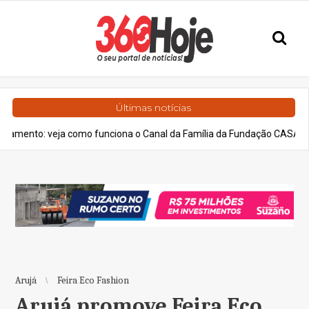
Últimas notícias
a como funciona o Canal da Família da Fundação CASA
Geral
B
Arujá
Feira Eco Fashion
Arujá promove Feira Eco