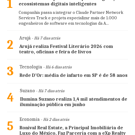
1
ecossistemas digitais inteligentes
Companhia passa a integrar o Claude Partner Network
Services Track e projeta especializar mais de 1.000
engenheiros de software em tecnologias da A...
Arujá
- Há 7 dias atrás
2
Arujá realiza Festival Literário 2026 com
teatro, oficinas e feira de livros
3
Tecnologia
- Há 6 dias atrás
Rede D’Or: média de infarto em SP é de 58 anos
Suzano
- Há 7 dias atrás
4
Ilumina Suzano realiza 1,4 mil atendimentos de
iluminação pública em junho
Economia
- Há 2 dias atrás
5
Ronival Real Estate, a Principal Imobiliária de
Luxo do México, Faz Parceria com a eXp Realty