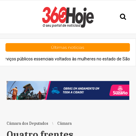
Últimas notícias
licos essenciais voltados às mulheres no estado de São Paulo
Ger
Câmara dos Deputados
Câmara
Quatro frentes