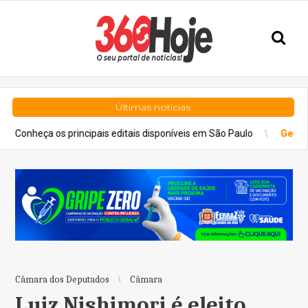
Últimas notícias
a os principais editais disponíveis em São Paulo
Geral
Previsão 
Câmara dos Deputados
Câmara
Luiz Nishimori é eleito