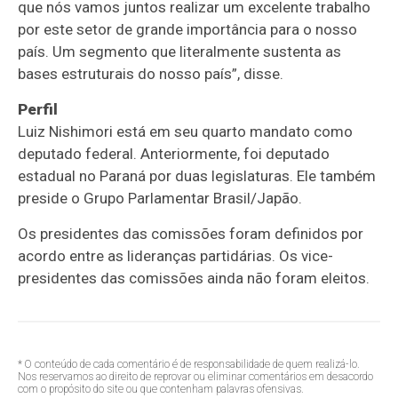
que nós vamos juntos realizar um excelente trabalho
por este setor de grande importância para o nosso
país. Um segmento que literalmente sustenta as
bases estruturais do nosso país”, disse.
Perfil
Luiz Nishimori está em seu quarto mandato como
deputado federal. Anteriormente, foi deputado
estadual no Paraná por duas
legislaturas
. Ele também
preside o Grupo Parlamentar Brasil/Japão.
Os presidentes das comissões foram definidos por
acordo entre as lideranças partidárias. Os vice-
presidentes das comissões ainda não foram eleitos.
* O conteúdo de cada comentário é de responsabilidade de quem realizá-lo.
Nos reservamos ao direito de reprovar ou eliminar comentários em desacordo
com o propósito do site ou que contenham palavras ofensivas.