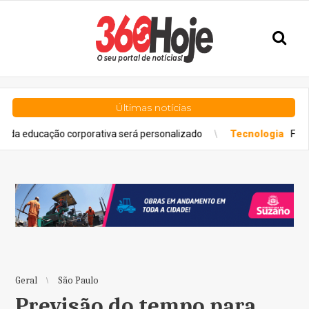
Últimas notícias
ação corporativa será personalizado
Tecnologia
Feira reúne o
Geral
São Paulo
Previsão do tempo para