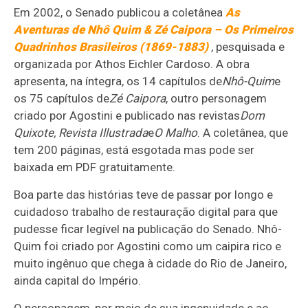
Em 2002, o Senado publicou a coletânea
As
Aventuras de Nhô Quim & Zé Caipora – Os Primeiros
Quadrinhos Brasileiros (1869-1883)
, pesquisada e
organizada por Athos Eichler Cardoso. A obra
apresenta, na íntegra, os 14 capítulos de
Nhô-Quim
e
os 75 capítulos de
Zé Caipora
, outro personagem
criado por Agostini e publicado nas revistas
Dom
Quixote, Revista Illustrada
e
O Malho
. A coletânea, que
tem 200 páginas, está esgotada mas pode ser
baixada em PDF gratuitamente.
Boa parte das histórias teve de passar por longo e
cuidadoso trabalho de restauração digital para que
pudesse ficar legível na publicação do Senado. Nhô-
Quim foi criado por Agostini como um caipira rico e
muito ingênuo que chega à cidade do Rio de Janeiro,
ainda capital do Império.