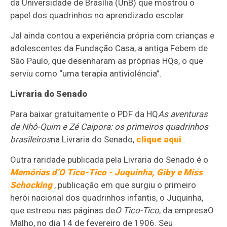
da Universidade de Brasília (UnB) que mostrou o
papel dos quadrinhos no aprendizado escolar.
Jal ainda contou a experiência própria com crianças e
adolescentes da Fundação Casa, a antiga Febem de
São Paulo, que desenharam as próprias HQs, o que
serviu como “uma terapia antiviolência”.
Livraria do Senado
Para baixar gratuitamente o PDF da HQ
As aventuras
de Nhô-Quim e Zé Caipora: os primeiros quadrinhos
brasileiros
na Livraria do Senado,
clique aqui
.
Outra raridade publicada pela Livraria do Senado é o
Memórias d’O Tico-Tico - Juquinha, Giby e Miss
Schocking
, publicação em que surgiu o primeiro
herói nacional dos quadrinhos infantis, o Juquinha,
que estreou nas páginas de
O Tico-Tico
, da empresa
O
Malho
, no dia 14 de fevereiro de 1906. Seu