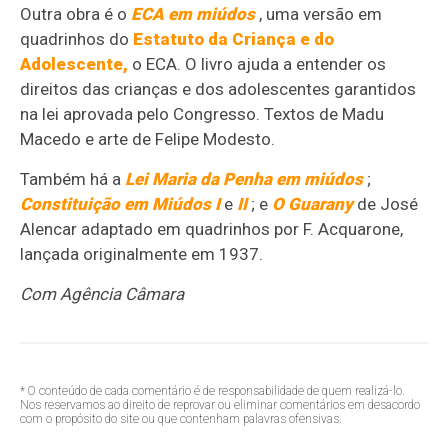
Outra obra é o
ECA em miúdos
, uma versão em
quadrinhos do
Estatuto da Criança e do
Adolescente,
o ECA. O livro ajuda a entender os
direitos das crianças e dos adolescentes garantidos
na lei aprovada pelo Congresso. Textos de Madu
Macedo e arte de Felipe Modesto.
Também há a
Lei Maria da Penha em miúdos
;
Constituição em Miúdos I
e
II
; e
O Guarany
de José
Alencar adaptado em quadrinhos por F. Acquarone,
lançada originalmente em 1937.
Com Agência Câmara
* O conteúdo de cada comentário é de responsabilidade de quem realizá-lo.
Nos reservamos ao direito de reprovar ou eliminar comentários em desacordo
com o propósito do site ou que contenham palavras ofensivas.