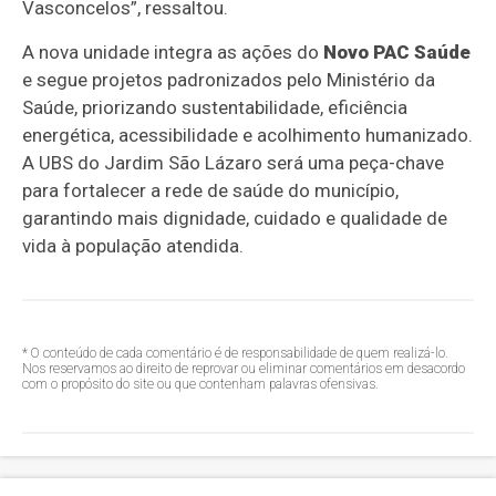
Vasconcelos”, ressaltou.
A nova unidade integra as ações do
Novo PAC Saúde
e segue projetos padronizados pelo Ministério da
Saúde, priorizando sustentabilidade, eficiência
energética, acessibilidade e acolhimento humanizado.
A UBS do Jardim São Lázaro será uma peça-chave
para fortalecer a rede de saúde do município,
garantindo mais dignidade, cuidado e qualidade de
vida à população atendida.
* O conteúdo de cada comentário é de responsabilidade de quem realizá-lo.
Nos reservamos ao direito de reprovar ou eliminar comentários em desacordo
com o propósito do site ou que contenham palavras ofensivas.