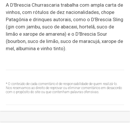
A D’Brescia Churrascaria trabalha com ampla carta de
vinhos, com rótulos de dez nacionalidades, chope
Patagônia e drinques autorais, como o D’Brescia Sling
(gin com jambu, suco de abacaxi, hortelã, suco de
limão e xarope de amarena) e o D’Brescia Sour
(bourbon, suco de limão, suco de maracujá, xarope de
mel, albumina e vinho tinto).
* O conteúdo de cada comentário é de responsabilidade de quem realizá-lo.
Nos reservamos ao direito de reprovar ou eliminar comentários em desacordo
com o propósito do site ou que contenham palavras ofensivas.