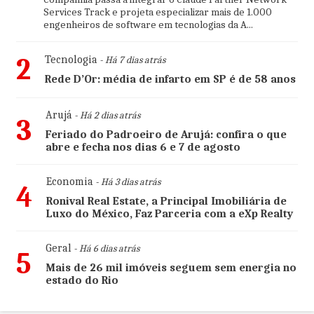
Services Track e projeta especializar mais de 1.000
engenheiros de software em tecnologias da A...
2
Tecnologia
- Há 7 dias atrás
Rede D’Or: média de infarto em SP é de 58 anos
Arujá
- Há 2 dias atrás
3
Feriado do Padroeiro de Arujá: confira o que
abre e fecha nos dias 6 e 7 de agosto
Economia
- Há 3 dias atrás
4
Ronival Real Estate, a Principal Imobiliária de
Luxo do México, Faz Parceria com a eXp Realty
Geral
- Há 6 dias atrás
5
Mais de 26 mil imóveis seguem sem energia no
estado do Rio