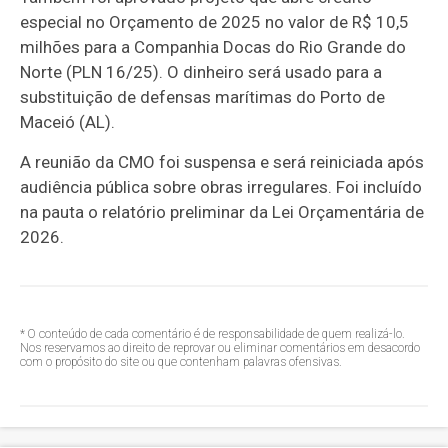
especial
no Orçamento de 2025 no valor de R$ 10,5
milhões para a Companhia Docas do Rio Grande do
Norte (PLN 16/25). O dinheiro será usado para a
substituição de defensas marítimas do Porto de
Maceió (AL).
A reunião da CMO foi suspensa e será reiniciada após
audiência pública sobre obras irregulares. Foi incluído
na pauta o relatório preliminar da Lei Orçamentária de
2026.
* O conteúdo de cada comentário é de responsabilidade de quem realizá-lo.
Nos reservamos ao direito de reprovar ou eliminar comentários em desacordo
com o propósito do site ou que contenham palavras ofensivas.