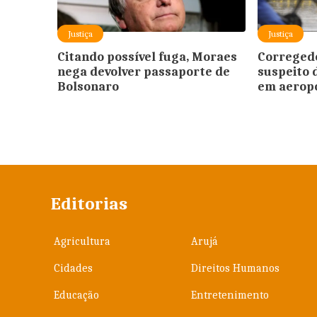
Justiça
Justiça
Citando possível fuga, Moraes
Correged
nega devolver passaporte de
suspeito 
Bolsonaro
em aeropo
Editorias
Agricultura
Arujá
Cidades
Direitos Humanos
Educação
Entretenimento