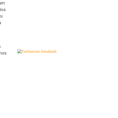
 um
dos
oi
a
s
 nos