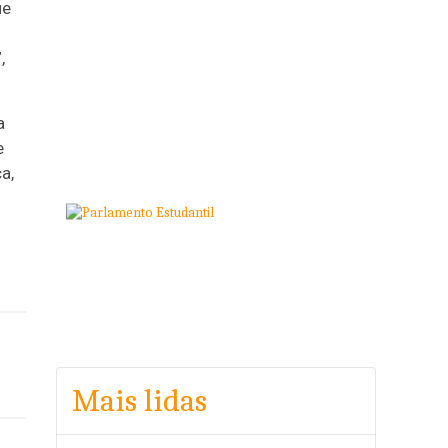
ue
,
a
e
a,
Mais lidas