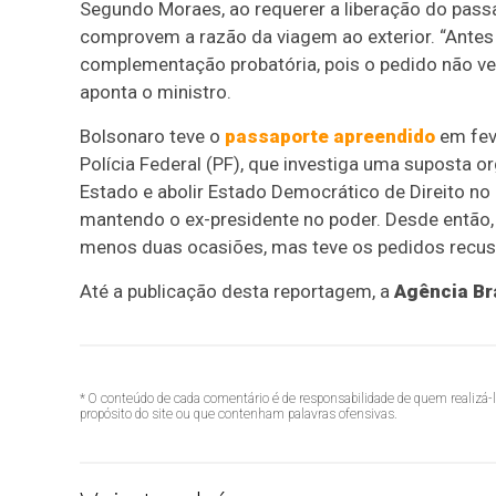
Segundo Moraes, ao requerer a liberação do pass
comprovem a razão da viagem ao exterior. “Antes 
complementação probatória, pois o pedido não v
aponta o ministro.
Bolsonaro teve o
passaporte apreendido
em fev
Polícia Federal (PF), que investiga uma suposta o
Estado e abolir Estado Democrático de Direito no 
mantendo o ex-presidente no poder. Desde então, 
menos duas ocasiões, mas teve os pedidos recus
Até a publicação desta reportagem, a
Agência Br
* O conteúdo de cada comentário é de responsabilidade de quem realizá-
propósito do site ou que contenham palavras ofensivas.