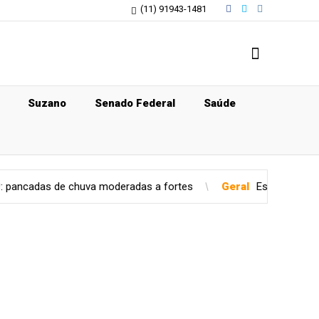
(11) 91943-1481
Suzano
Senado Federal
Saúde
 chuva moderadas a fortes
Geral
Estado de São Paulo confirm