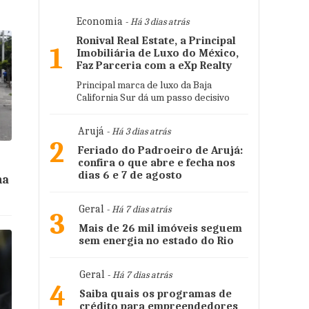
Economia
- Há 3 dias atrás
Ronival Real Estate, a Principal
1
Imobiliária de Luxo do México,
Faz Parceria com a eXp Realty
Principal marca de luxo da Baja
California Sur dá um passo decisivo
Arujá
- Há 3 dias atrás
2
Feriado do Padroeiro de Arujá:
confira o que abre e fecha nos
dias 6 e 7 de agosto
na
Geral
- Há 7 dias atrás
3
Mais de 26 mil imóveis seguem
sem energia no estado do Rio
Geral
- Há 7 dias atrás
4
Saiba quais os programas de
crédito para empreendedores