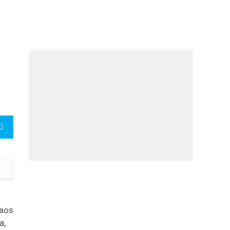
p
 aos
a,