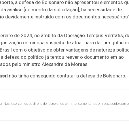
aporte, a defesa de Bolsonaro não apresentou elementos q
da análise [do mérito da solicitação], há necessidade de
eio devidamente instruído com os documentos necessários”
ereiro de 2024, no âmbito da Operação Tempus Veritatis, d
rganização criminosa suspeita de atuar para dar um golpe d
Brasil com o objetivo de obter vantagens de natureza polític
a defesa do político já tentou reaver o documento em ao
ados pelo ministro Alexandre de Moraes.
asil
não tinha conseguido contatar a defesa de Bolsonaro.
lo. Nos reservamos ao direito de reprovar ou eliminar comentários em desacordo com o