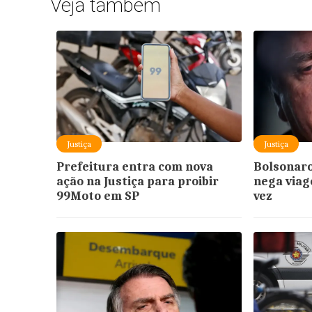
Veja também
Justiça
Justiça
Prefeitura entra com nova
Bolsonaro
ação na Justiça para proibir
nega via
99Moto em SP
vez