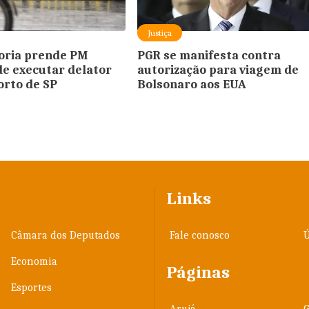
Justiça
oria prende PM
PGR se manifesta contra
de executar delator
autorização para viagem de
rto de SP
Bolsonaro aos EUA
Links
Câmara dos Deputados
Fale conosco
Ú
Economia
Páginas
Esportes