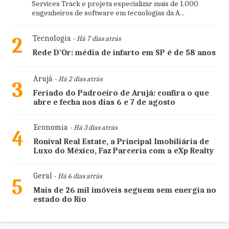
Services Track e projeta especializar mais de 1.000
engenheiros de software em tecnologias da A...
2
Tecnologia
- Há 7 dias atrás
Rede D’Or: média de infarto em SP é de 58 anos
Arujá
- Há 2 dias atrás
3
Feriado do Padroeiro de Arujá: confira o que
abre e fecha nos dias 6 e 7 de agosto
Economia
- Há 3 dias atrás
4
Ronival Real Estate, a Principal Imobiliária de
Luxo do México, Faz Parceria com a eXp Realty
Geral
- Há 6 dias atrás
5
Mais de 26 mil imóveis seguem sem energia no
estado do Rio