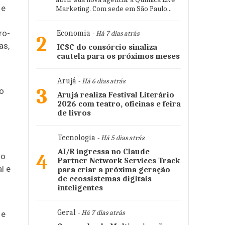
 e
Marketing. Com sede em São Paulo...
ro-
Economia
- Há 7 dias atrás
2
as,
ICSC do consórcio sinaliza
cautela para os próximos meses
Arujá
- Há 6 dias atrás
3
ao
Arujá realiza Festival Literário
2026 com teatro, oficinas e feira
de livros
Tecnologia
- Há 5 dias atrás
AI/R ingressa no Claude
4
do
Partner Network Services Track
l e
para criar a próxima geração
de ecossistemas digitais
inteligentes
Geral
- Há 7 dias atrás
 e