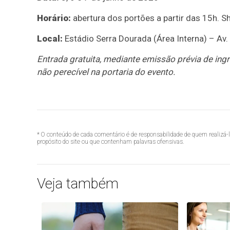
Horário:
abertura dos portões a partir das 15h. S
Local:
Estádio Serra Dourada (Área Interna) – Av
Entrada gratuita, mediante emissão prévia de ing
não perecível na portaria do evento.
* O conteúdo de cada comentário é de responsabilidade de quem realizá-
propósito do site ou que contenham palavras ofensivas.
Veja também