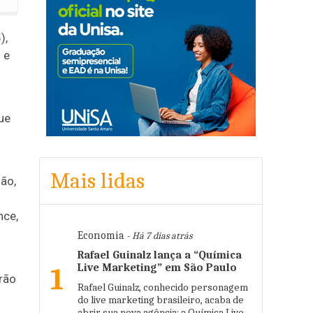
),
 e
ue
Mais lidas
oão,
nce,
Economia
- Há 7 dias atrás
Rafael Guinalz lança a “Química
Live Marketing” em São Paulo
1
erão
Rafael Guinalz, conhecido personagem
do live marketing brasileiro, acaba de
abrir sua nova agência: a Química Live