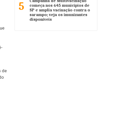
Campanha de Multivacinação
5
começa nos 645 municípios de
SP e amplia vacinação contra o
sarampo; veja os imunizantes
disponíveis
que
é-
s de
do