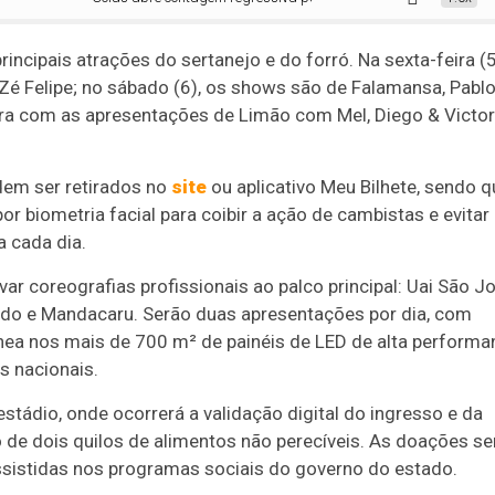
ncipais atrações do sertanejo e do forró. Na sexta-feira (5
Zé Felipe; no sábado (6), os shows são de Falamansa, Pablo
erra com as apresentações de Limão com Mel, Diego & Victor
dem ser retirados no
site
ou aplicativo Meu Bilhete, sendo q
r biometria facial para coibir a ação de cambistas e evitar
a cada dia.
ar coreografias profissionais ao palco principal: Uai São J
rrado e Mandacaru. Serão duas apresentações por dia, com
nea nos mais de 700 m² de painéis de LED de alta performa
s nacionais.
estádio, onde ocorrerá a validação digital do ingresso e da
o de dois quilos de alimentos não perecíveis. As doações s
assistidas nos programas sociais do governo do estado.