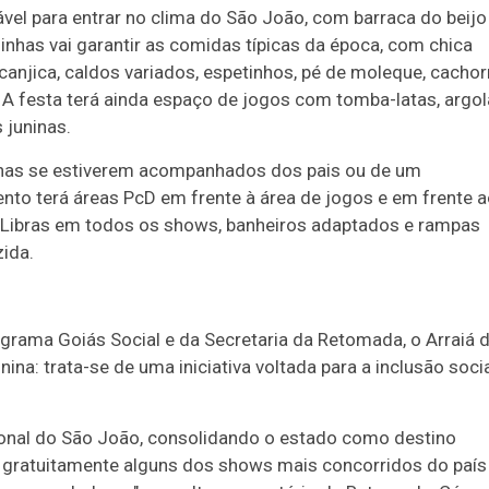
ável para entrar no clima do São João, com barraca do beijo
nhas vai garantir as comidas típicas da época, com chica
 canjica, caldos variados, espetinhos, pé de moleque, cachor
s. A festa terá ainda espaço de jogos com tomba-latas, argol
 juninas.
nas se estiverem acompanhados dos pais ou de um
ento terá áreas PcD em frente à área de jogos e em frente 
de Libras em todos os shows, banheiros adaptados e rampas
ida.
grama Goiás Social e da Secretaria da Retomada, o Arraiá 
na: trata-se de uma iniciativa voltada para a inclusão socia
cional do São João, consolidando o estado como destino
e gratuitamente alguns dos shows mais concorridos do país