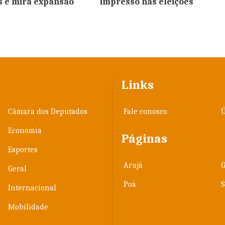
es e mira expansão
impresso nas eleições
Links
Câmara dos Deputados
Fale conosco
Ú
Economia
Páginas
Esportes
Arujá
Geral
Poá
Internacional
Mobilidade