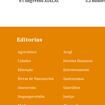
o Congresso ATALAC
5,2 bilhõ
Editorias
Agricultura
Arujá
Cidades
Direitos Humanos
Educação
Entretenimento
Ferraz de Vasconcelos
Gastronomia
Guararema
Guarulhos
Itaquaquecetuba
Justiça