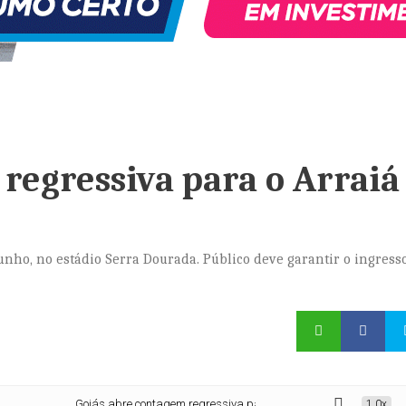
regressiva para o Arraiá
junho, no estádio Serra Dourada. Público deve garantir o ingress
Goiás abre contagem regressiva para o Arraiá do Bem
1.0x