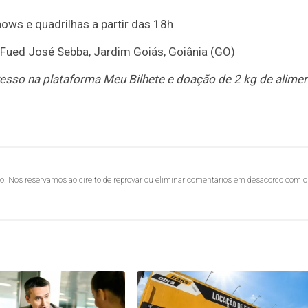
hows e quadrilhas a partir das 18h
. Fued José Sebba, Jardim Goiás, Goiânia (GO)
resso na plataforma Meu Bilhete e doação de 2 kg de alime
lo. Nos reservamos ao direito de reprovar ou eliminar comentários em desacordo com o