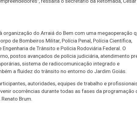
mpreendedores", ressalta o secretário da Retomada, César
da à organização do Arraiá do Bem com uma megaoperação 
 Corpo de Bombeiros Militar, Polícia Penal, Polícia Científica,
e Engenharia de Trânsito e Polícia Rodoviária Federal. O
rno, postos avançados de polícia judiciária, atendimento pr
mporárias, sistema de radiocomunicação integrado e
bém a fluidez do trânsito no entorno do Jardim Goiás.
articipantes, autoridades, equipes de trabalho e profissionai
revenir ocorrências durante todas as fases da programação 
, Renato Brum.