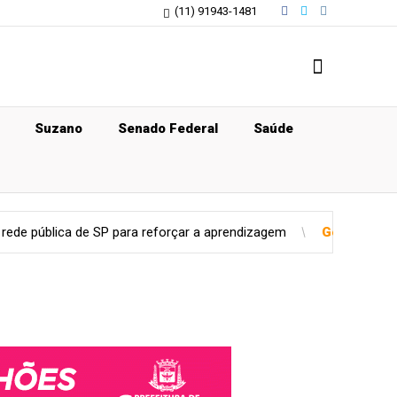
(11) 91943-1481
Suzano
Senado Federal
Saúde
 SP para reforçar a aprendizagem
Geral
Ventos diminuem de in