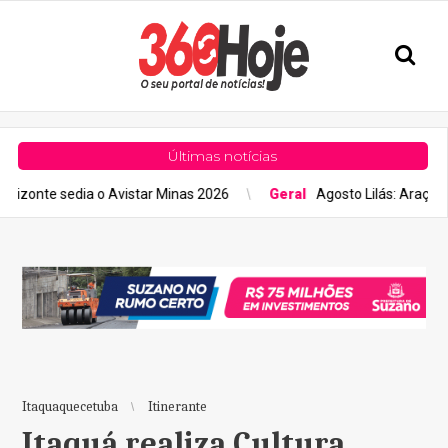
Últimas notícias
edia o Avistar Minas 2026
Geral
Agosto Lilás: Araçatuba recebe
Itaquaquecetuba
Itinerante
Itaquá realiza Cultura