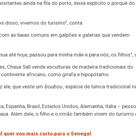
isitantes ainda na fila do porto, deixa explícito o porquê do
s disso, vivemos do turismo”, conta.
o com as baias comuns em galpões e galerias que vendem
ua até hoje, passou para minha mãe e para nós, os filhos”, d
s, Chaua Sall vende esculturas de madeira tradicionais do
continente africano, como girafa e hipopótamo.
iz ele, que veste um
boubou
, espécie de túnica tradicional n
ça, Espanha, Brasil, Estados Unidos, Alemanha, Itália – pess
haua. Além dele, o filho e o irmão também vivem do turismo
il quer voo mais curto para o Senegal