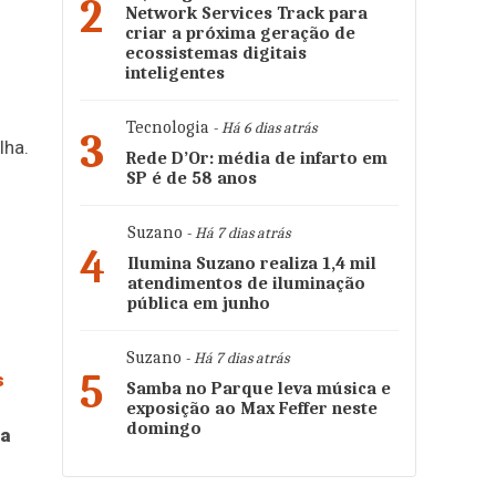
2
Network Services Track para
criar a próxima geração de
ecossistemas digitais
inteligentes
Tecnologia
- Há 6 dias atrás
3
lha.
Rede D’Or: média de infarto em
SP é de 58 anos
Suzano
- Há 7 dias atrás
4
Ilumina Suzano realiza 1,4 mil
atendimentos de iluminação
pública em junho
Suzano
- Há 7 dias atrás
5
s
Samba no Parque leva música e
exposição ao Max Feffer neste
domingo
 a