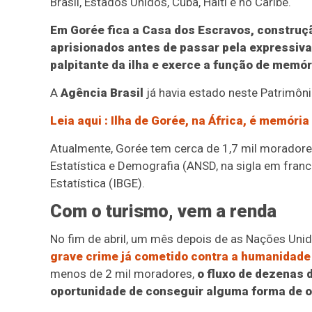
Brasil, Estados Unidos, Cuba, Haiti e no Caribe.
Em Gorée fica a Casa dos Escravos, construç
aprisionados antes de passar pela expressiva 
palpitante da ilha e exerce a função de memó
A
Agência Brasil
já havia estado neste Patrimôni
Leia aqui
: Ilha de Gorée, na África, é memóri
Atualmente, Gorée tem cerca de 1,7 mil morador
Estatística e Demografia (ANSD, na sigla em francê
Estatística (IBGE).
Com o turismo, vem a renda
No fim de abril, um mês depois de as Nações Uni
grave crime já cometido contra a humanidade
menos de 2 mil moradores,
o fluxo de dezenas d
oportunidade de conseguir alguma forma de 