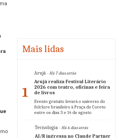
uma
m
Mais lidas
ara
Arujá
- Há 7 dias atrás
Arujá realiza Festival Literário
2026 com teatro, oficinas e feira
1
de livros
Evento gratuito levará o universo do
folclore brasileiro à Praça do Coreto
que
entre os dias 3 e 14 de agosto
Tecnologia
- Há 6 dias atrás
como
AI/R ingressa no Claude Partner