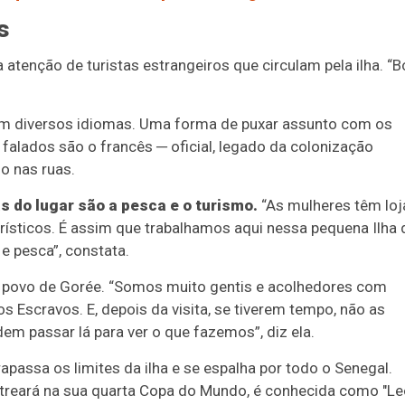
s
 atenção de turistas estrangeiros que circulam pela ilha. “
m diversos idiomas. Uma forma de puxar assunto com os
 falados são o francês ─ oficial, legado da colonização
do nas ruas.
s do lugar são a pesca e o turismo.
“As mulheres têm loj
sticos. É assim que trabalhamos aqui nessa pequena Ilha 
e pesca”, constata.
do povo de Gorée. “Somos muito gentis e acolhedores com
 Escravos. E, depois da visita, se tiverem tempo, não as
em passar lá para ver o que fazemos”, diz ela.
rapassa os limites da ilha e se espalha por todo o Senegal.
estreará na sua quarta Copa do Mundo, é conhecida como "L