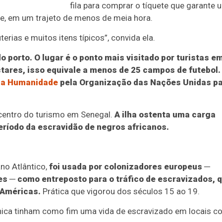
fila para comprar o tíquete que garante 
rée, em um trajeto de menos de meia hora.
terias e muitos itens típicos”, convida ela.
do porto. O lugar é o ponto mais visitado por turistas e
tares, isso equivale a menos de 25 campos de futebol.
da Humanidade
pela Organização das Nações Unidas p
icentro do turismo em Senegal.
A ilha ostenta uma carga
eríodo da escravidão de negros africanos.
ano Atlântico,
foi usada por colonizadores europeus ─
s ─ como entreposto para o tráfico de escravizados, 
Américas.
Prática que vigorou dos séculos 15 ao 19.
ânica tinham como fim uma vida de escravizado em locais 