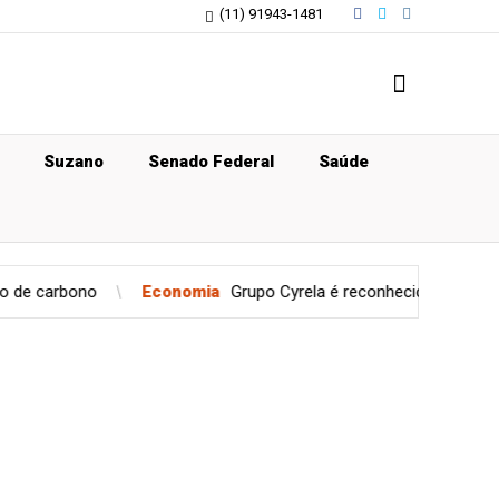
(11) 91943-1481
Suzano
Senado Federal
Saúde
Economia
Grupo Cyrela é reconhecido como Empresa Pró-Étic