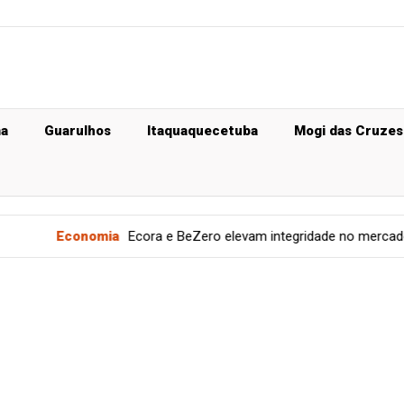
ma
Guarulhos
Itaquaquecetuba
Mogi das Cruzes
mia
Ecora e BeZero elevam integridade no mercado de carbono