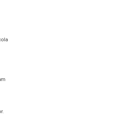
cola
ham
r.