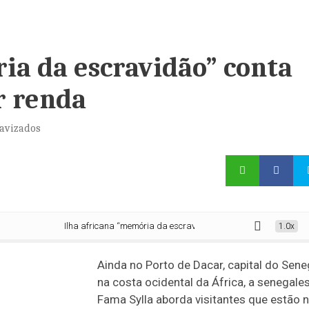
ia da escravidão” conta
r renda
ravizados
Ilha africana “memória da escravidão” conta com turismo para ter r
1.0x
Ainda no Porto de Dacar, capital do Sene
na costa ocidental da África, a senegale
Fama Sylla aborda visitantes que estão 