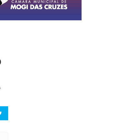
o
ê
s neste mês