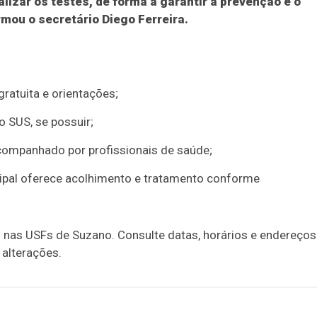
alizar os testes, de forma a garantir a prevenção e o
rmou o secretário Diego Ferreira.
ratuita e orientações;
 SUS, se possuir;
acompanhado por profissionais de saúde;
cipal oferece acolhimento e tratamento conforme
s USFs de Suzano. Consulte datas, horários e endereços
 alterações.