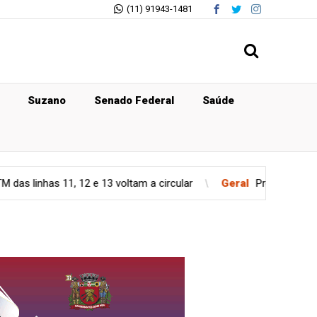
(11) 91943-1481
Suzano
Senado Federal
Saúde
 e 13 voltam a circular
Geral
Previsão do tempo para quinta-f