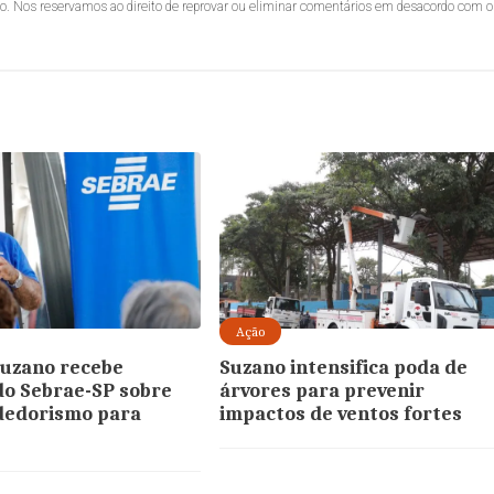
lo. Nos reservamos ao direito de reprovar ou eliminar comentários em desacordo com o
Ação
uzano recebe
Suzano intensifica poda de
do Sebrae-SP sobre
árvores para prevenir
edorismo para
impactos de ventos fortes