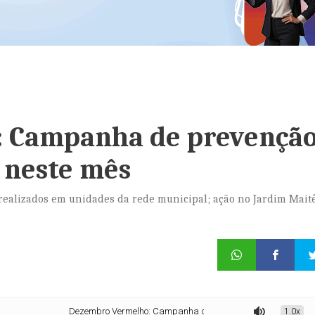
 Campanha de prevençã
s neste mês
o realizados em unidades da rede municipal; ação no Jardim Mait
Dezembro Vermelho: Campanha de prevenção às ISTs chega às USF
1.0x