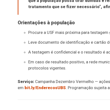
que a população possa tirar dúvidas e re
tratamento que se fizer necessário”, afi
Orientações à população
Procure a USF mais próxima para testagem g
Leve documento de identificação e cartão do
A testagem é confidencial e o resultado é 
Em caso de resultado positivo, a rede muni
protocolos vigentes.
Serviço:
Campanha Dezembro Vermelho — ações na
em
bit.ly/EnderecosUBS
. Programação sujeita a