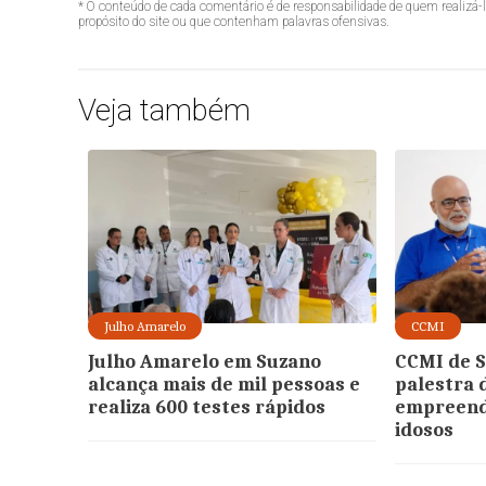
* O conteúdo de cada comentário é de responsabilidade de quem realizá-
propósito do site ou que contenham palavras ofensivas.
Veja também
Julho Amarelo
CCMI
Julho Amarelo em Suzano
CCMI de S
alcança mais de mil pessoas e
palestra 
realiza 600 testes rápidos
empreend
idosos