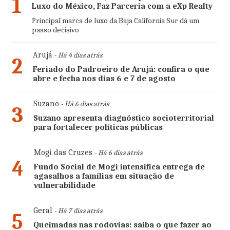
1
Luxo do México, Faz Parceria com a eXp Realty
Principal marca de luxo da Baja California Sur dá um
passo decisivo
Arujá
- Há 4 dias atrás
2
Feriado do Padroeiro de Arujá: confira o que
abre e fecha nos dias 6 e 7 de agosto
Suzano
- Há 6 dias atrás
3
Suzano apresenta diagnóstico socioterritorial
para fortalecer políticas públicas
Mogi das Cruzes
- Há 6 dias atrás
4
Fundo Social de Mogi intensifica entrega de
agasalhos a famílias em situação de
vulnerabilidade
Geral
- Há 7 dias atrás
5
Queimadas nas rodovias: saiba o que fazer ao