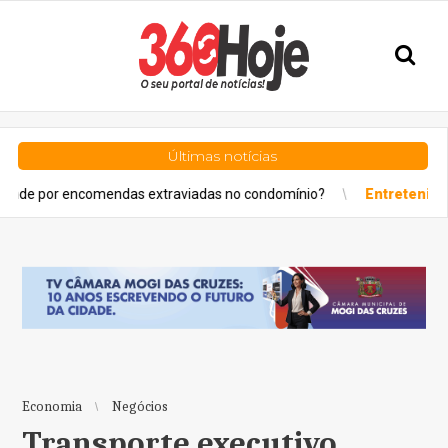
Últimas notícias
endas extraviadas no condomínio?
Entretenimento
Projeto “
Economia
Negócios
Transporte executivo