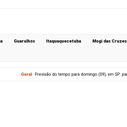
ma
Guarulhos
Itaquaquecetuba
Mogi das Cruzes
Previsão do tempo para domingo (09), em SP: pancadas de chuva m