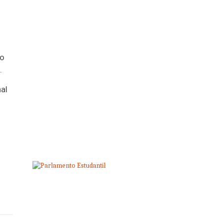
ho
.
al