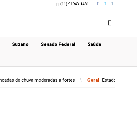
(11) 91943-1481
Suzano
Senado Federal
Saúde
oderadas a fortes
Geral
Estado de São Paulo confirma caso d