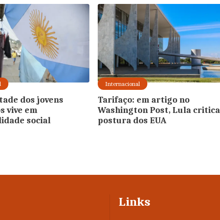
l
Internacional
ade dos jovens
Tarifaço: em artigo no
s vive em
Washington Post, Lula critic
lidade social
postura dos EUA
Links