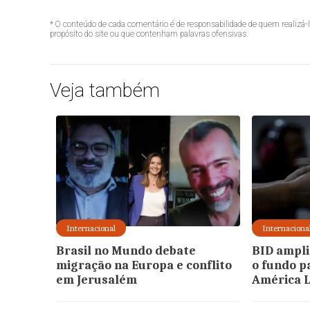
* O conteúdo de cada comentário é de responsabilidade de quem realizá-
propósito do site ou que contenham palavras ofensivas.
Veja também
Internacional
Internaciona
Brasil no Mundo debate
BID ampli
migração na Europa e conflito
o fundo p
em Jerusalém
América L