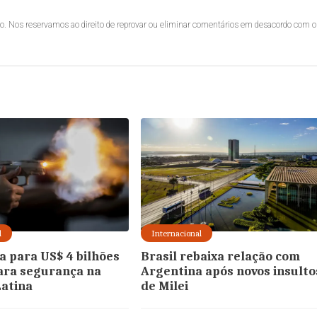
lo. Nos reservamos ao direito de reprovar ou eliminar comentários em desacordo com o
l
Internacional
a para US$ 4 bilhões
Brasil rebaixa relação com
ara segurança na
Argentina após novos insulto
atina
de Milei