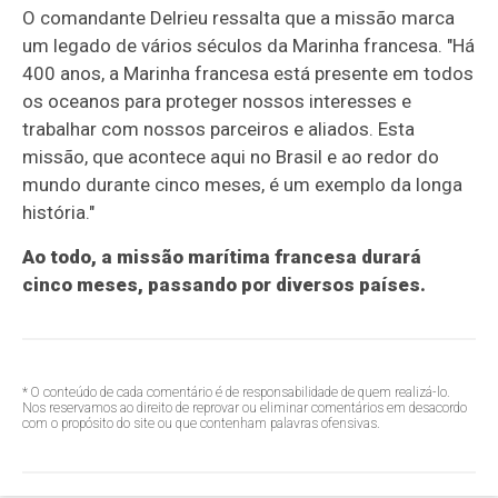
O comandante Delrieu ressalta que a missão marca
um legado de vários séculos da Marinha francesa. "Há
400 anos, a Marinha francesa está presente em todos
os oceanos para proteger nossos interesses e
trabalhar com nossos parceiros e aliados. Esta
missão, que acontece aqui no Brasil e ao redor do
mundo durante cinco meses, é um exemplo da longa
história."
Ao todo, a missão marítima francesa durará
cinco meses, passando por diversos países.
* O conteúdo de cada comentário é de responsabilidade de quem realizá-lo.
Nos reservamos ao direito de reprovar ou eliminar comentários em desacordo
com o propósito do site ou que contenham palavras ofensivas.