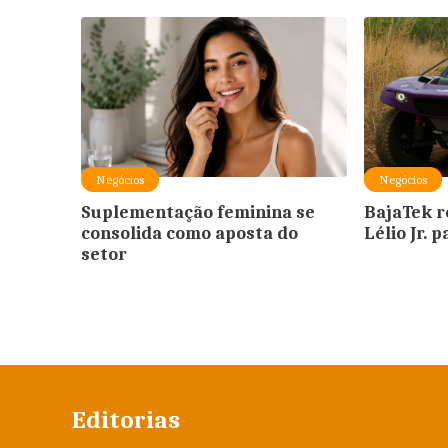
Negócios
Negócios
Suplementação feminina se
BajaTek r
consolida como aposta do
Lélio Jr. 
setor
Editorias