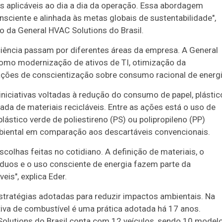
 aplicáveis ao dia a dia da operação. Essa abordagem
nsciente e alinhada às metas globais de sustentabilidade",
o da General HVAC Solutions do Brasil.
iciência passam por diferentes áreas da empresa. A General
omo modernização de ativos de TI, otimização da
e ações de conscientização sobre consumo racional de energi
niciativas voltadas à redução do consumo de papel, plástic
ada de materiais recicláveis. Entre as ações está o uso de
stico verde de poliestireno (PS) ou polipropileno (PP)
biental em comparação aos descartáveis convencionais.
colhas feitas no cotidiano. A definição de materiais, o
síduos e o uso consciente de energia fazem parte da
is", explica Eder.
stratégias adotadas para reduzir impactos ambientais. Na
tiva de combustível é uma prática adotada há 17 anos.
Solutions do Brasil conta com 12 veículos, sendo 10 model