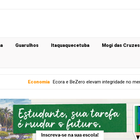
ma
Guarulhos
Itaquaquecetuba
Mogi das Cruzes
omia
Ecora e BeZero elevam integridade no mercado de carbono