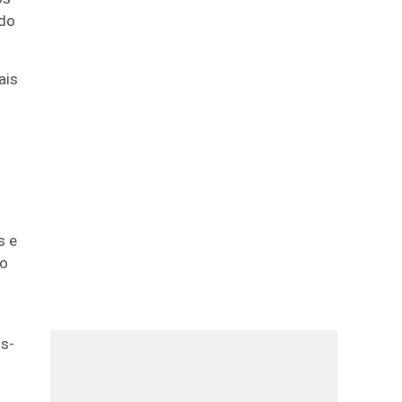
ndo
ais
s e
do
ós-