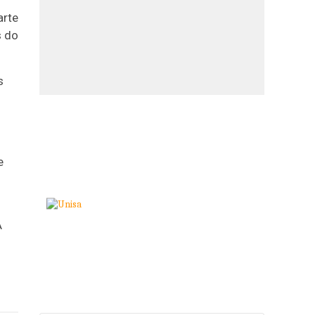
arte
s do
s
e
A