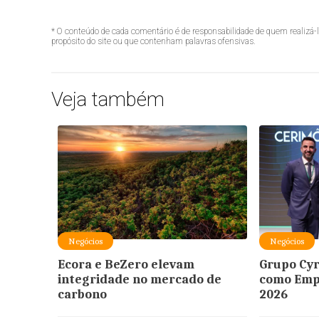
* O conteúdo de cada comentário é de responsabilidade de quem realizá-
propósito do site ou que contenham palavras ofensivas.
Veja também
Negócios
Negócios
Ecora e BeZero elevam
Grupo Cyr
integridade no mercado de
como Empr
carbono
2026